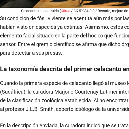
Celacanto reconstruido (
Citron
/ CC-BY-SA-3.0
/ Recorte, mejora de 
Su condición de fósil viviente se acentúa aún más por l
habían visto en especies ya extintas. Asimismo, estos c
elemento facial situado en la parte del hocico que func
sensor. Entre el gremio científico se afirma que dicho órga
para detectar a sus presas.
La taxonomía descrita del primer celacanto e
Cuando la primera especie de celacanto llegó al museo 
(Sudáfrica), la curadora Marjorie Courtenay-Latimer inte
de la clasificación zoológica establecida. Al no encontrarl
al profesor J.L.B. Smith, experto ictiólogo de la unive
En la descripción enviada, la curadora indicó que se tra